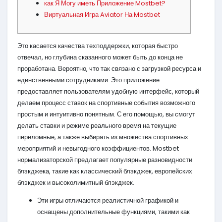
как Я Могу иметь Приложение Mostbet?
Виртуальная Игра Aviator На Mostbet
Это касается качества техподдержки, которая быстро
отвечал, но глубина сказанного может быть до конца не
проработана. Вероятно, что так связано с загрузкой ресурса и
единственными сотрудниками. Это приложение
предоставляет пользователям удобную интерфейс, который
делаем процесс ставок на спортивные события возможного
простым и интуитивно понятным. С его помощью, вы смогут
делать ставки и режиме реального время на текущие
переломные, а также выбирать из множества спортивных
мероприятий и невыгодного коэффициентов. Mostbet
нормализаторской предлагает популярные разновидности
блэкджека, такие как классический блэкджек, европейских
блэкджек и высоколимитный блэкджек.
Эти игры отличаются реалистичной графикой и
оснащены дополнительные функциями, такими как