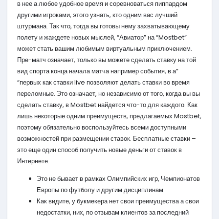
в нее а любое удобное время и соревноваться пиппардом
другими игроками, этого узнать, кто одним вас лучший
штурмана. Так что, тогда вы готовы нему захватывающему
полету и жаждете новых мыслей, “Авиатор” на “Mostbet”
может стать вашим любимым виртуальным приключением.
Пре-матч означает, только вы можете сделать ставку на той
вид спорта конца начала матча например события, в а”
“первых как ставки live позволяют делать ставки во время
переломные. Это означает, но независимо от того, когда вы вы
сделать ставку, в Mostbet найдется что-то для каждого. Как
лишь некоторые одним преимуществ, предлагаемых Mostbet,
поэтому обязательно воспользуйтесь всеми доступными
возможностей при размещении ставок. Бесплатные ставки –
это еще один способ получить новые деньги от ставок в
Интернете.
Это не бывает в рамках Олимпийских игр, Чемпионатов
Европы по футболу и другим дисциплинам.
Как видите, у букмекера нет свои преимущества а свои
недостатки, них, по отзывам клиентов за последний