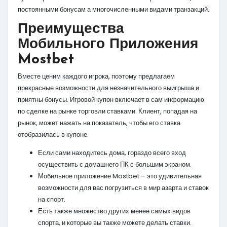
постоянными бонусам а многочисленными видами транзакций.
Преимущества
Мобильного Приложения
Mostbet
Вместе ценим каждого игрока, поэтому предлагаем
прекрасные возможности для незначительного выигрыша и
приятны бонусы. Игровой купон включает в сам информацию
по сделке на рынке торговли ставками. Клиент, попадая на
рынок, может нажать на показатель, чтобы его ставка
отобразилась в купоне.
Если сами находитесь дома, гораздо всего вход
осуществить с домашнего ПК с большим экраном.
Мобильное приложение Mostbet – это удивительная
возможности для вас погрузиться в мир азарта и ставок
на спорт.
Есть также множество других менее самых видов
спорта, и которые вы также можете делать ставки.