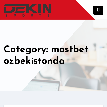
Category: mostbet
ozbekistonda