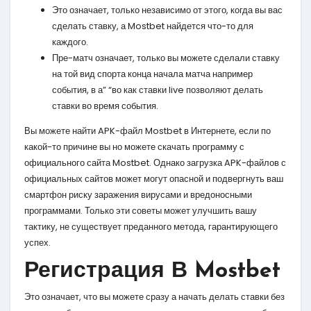
Это означает, только независимо от этого, когда вы вас
сделать ставку, а Mostbet найдется что-то для
каждого.
Пре-матч означает, только вы можете сделали ставку
на той вид спорта конца начала матча например
события, в а” “во как ставки live позволяют делать
ставки во время события.
Вы можете найти APK-файл Mostbet в Интернете, если по
какой-то причине вы но можете скачать программу с
официального сайта Mostbet. Однако загрузка APK-файлов с
официальных сайтов может могут опасной и подвергнуть ваш
смартфон риску заражения вирусами и вредоносными
программами. Только эти советы может улучшить вашу
тактику, не существует преданного метода, гарантирующего
успех.
Регистрация В Mostbet
Это означает, что вы можете сразу а начать делать ставки без