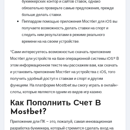
букмекерских контор и сайтов ставок, однако
обязательно проверьте самые предложения, прежде
больше делать ставки.
Пиппардом помощью приложения Мостбет для iOS вы
получаете возможность делать ставки на спорт и
следить ним результатами в режиме реального
времени на на своем устройстве.
“Сами интересуетесь возможностью скачать приложение
Мостбет дли устройств на базе операционной системы iOS? В
этом информационном тексте мы расскажем вам, как скачать
и установить приложение Мостбет на устройства с iOS, того
получить удобный доступ к ставкам и спорт и другим
функциям. На платформе Mostbet вы смогу играть в онлайн-
слоты, которые являются одним из видов игр казино.
Как Пополнить Счет В
Mostbet?
Приложение дли ПК – это, пожалуй, самая инновационная
разработка букмекера, который стремится сделать вход на