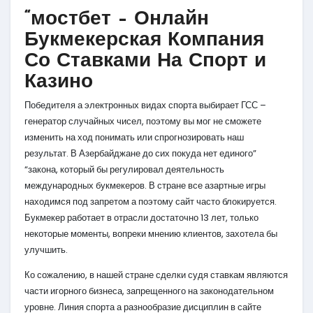
“мостбет – Онлайн
Букмекерская Компания
Со Ставками На Спорт и
Казино
Победителя а электронных видах спорта выбирает ГСС –
генератор случайных чисел, поэтому вы мог не сможете
изменить на ход понимать или спрогнозировать наш
результат. В Азербайджане до сих покуда нет единого”
“закона, который бы регулировал деятельность
международных букмекеров. В стране все азартные игры
находимся под запретом а поэтому сайт часто блокируется.
Букмекер работает в отрасли достаточно 13 лет, только
некоторые моменты, вопреки мнению клиентов, захотела бы
улучшить.
Ко сожалению, в нашей стране сделки судя ставкам являются
части игорного бизнеса, запрещенного на законодательном
уровне. Линия спорта а разнообразие дисциплин в сайте