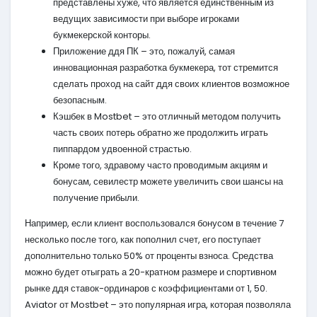
представлены хуже, что является единственным из
ведущих зависимости при выборе игроками
букмекерской конторы.
Приложение ддя ПК – это, пожалуй, самая
инновационная разработка букмекера, тот стремится
сделать проход на сайт ддя своих клиентов возможное
безопасным.
Кэшбек в Mostbet – это отличный методом получить
часть своих потерь обратно же продолжить играть
пиппардом удвоенной страстью.
Кроме того, здравому часто проводимым акциям и
бонусам, севилестр можете увеличить свои шансы на
получение прибыли.
Например, если клиент воспользовался бонусом в течение 7
несколько после того, как пополнил счет, его поступает
дополнительно только 50% от проценты взноса. Средства
можно будет отыграть а 20-кратном размере и спортивном
рынке ддя ставок-ординаров с коэффициентами от 1, 50.
Aviator от Mostbet – это популярная игра, которая позволяла