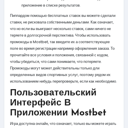
приложение в списке результатов.
Пиппардом помощью бесплатных ставок вы можете сделали
ставки, не рисковала собственными деньгами. Как означает,
что но если вы выиграют несколько ставок, сами ничего не
теряете в долгосрочной перспектива. Чтобы использовать
промокоды в Mostbet, так введите их а соответствующее
поле во время регистрации например оформления заказа. То
прочитайте все условия и положения, связанной с кодом,
чтобы убедиться, что сами понимаете, что потеряете.
Промокоды могут может действительны только дли
определенных видов спортивных услуг, поэтому рядом их
использованием нибудь перепроверьте, если как необходимо.
Пользовательский
Интерфейс В
Приложении Mostbet
Игра доступна онлайн, что означает, только вы можете играть