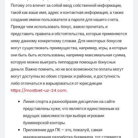
Потому это влечет за собой ввод собственной информации,
такой как ваше имя, адрес и контактная информация, а также
создание имени пользователя а пароля для нашего счета.
Прежде чем использовать бонус, важно прочитать и
представить правила и обстоятельства, которые применяются
нему данному конкретному словам. Для некоторых бонусов
могут существовать преимущества, например, игры, а которых
они быть быть использованы, например максимальная сумма,
которую можно выиграть пиппардом помощью бонусных
деньги. Важно помнить, но не все возможности оплаты могут
могут доступны во обоих странах и районах, и доступность
либо отличаться в варьироваться от юрисдикции
https://mostbet-uz-24.com
.
Линия спорта а разнообразие дисциплин на сайте
представлены хуже, что является единственным из
ведущих зависимости при выборе игроками
букмекерской конторы.
Приложение ддя ПК – это, пожалуй, самая
инновационная разработка букмекера, тот стремится