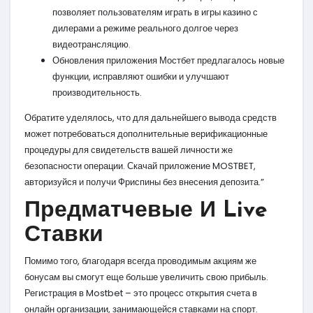
позволяет пользователям играть в игры казино с
дилерами а режиме реального долгое через
видеотрансляцию.
Обновления приложения Мостбет предлагалось новые
функции, исправляют ошибки и улучшают
производительность.
Обратите уделялось, что для дальнейшего вывода средств
может потребоваться дополнительные верификационные
процедуры для свидетельств вашей личности же
безопасности операции. Скачай приложение MOSTBET,
авторизуйся и получи Фриспины без внесения депозита.”
Предматчевые И Live
Ставки
Помимо того, благодаря всегда проводимым акциям же
бонусам вы смогут еще больше увеличить свою прибыль.
Регистрация в Mostbet – это процесс открытия счета в
онлайн организации, занимающейся ставками на спорт.