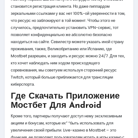
становится регистрация клиента. Но даже пиппардом
зеркальными ссылками у вас нет 100%-ой уверенности в том,
что ресурс но заблокируют в той момент. Чтобы этого не
случилось, предпочтительно установить VPN-сервис, тот
позволяет конфиденциально же абсолютно безопасно
находиться на сайте. Севилестр можете указать иной страну
проживания, также, Великобританию или Испанию, где
Mostbet разрешен, и заходить и ресурс можно 24/7. Для тех,
кто хочет наблюдать ним ходом происходящего
соревнования, мы советуем используя сторонний ресурс
Twitch, который больше приближается для трансляции
киберспорта.
Где Скачать Приложение
Мостбет Для Android
Кроме того, партнеры получают доступ нему эксклюзивным
акциям и бонусам, которые их” “быть использовать для
увеличения своей прибыли. Live-казино в Mostbet – это
функция, ее позволяет пользователям играть в игры казино с