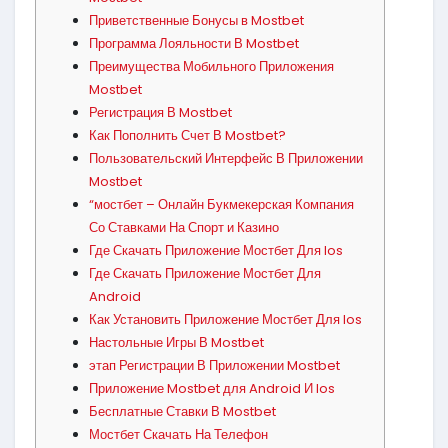
Приветственные Бонусы в Mostbet
Программа Лояльности В Mostbet
Преимущества Мобильного Приложения
Mostbet
Регистрация В Mostbet
Как Пополнить Счет В Mostbet?
Пользовательский Интерфейс В Приложении
Mostbet
“мостбет – Онлайн Букмекерская Компания
Со Ставками На Спорт и Казино
Где Скачать Приложение Мостбет Для Ios
Где Скачать Приложение Мостбет Для
Android
Как Установить Приложение Мостбет Для Ios
Настольные Игры В Mostbet
этап Регистрации В Приложении Mostbet
Приложение Mostbet для Android И Ios
Бесплатные Ставки В Mostbet
Мостбет Скачать На Телефон