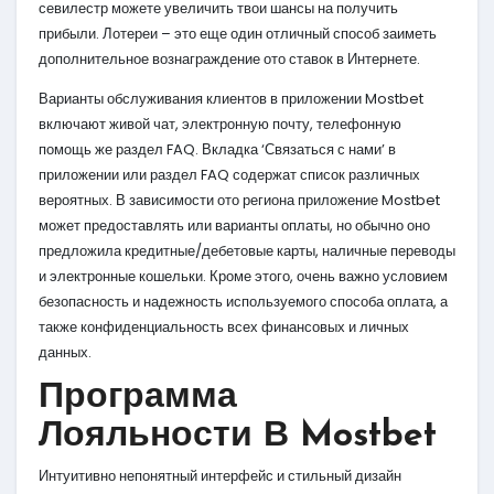
севилестр можете увеличить твои шансы на получить
прибыли. Лотереи – это еще один отличный способ заиметь
дополнительное вознаграждение ото ставок в Интернете.
Варианты обслуживания клиентов в приложении Mostbet
включают живой чат, электронную почту, телефонную
помощь же раздел FAQ. Вкладка ‘Связаться с нами’ в
приложении или раздел FAQ содержат список различных
вероятных. В зависимости ото региона приложение Mostbet
может предоставлять или варианты оплаты, но обычно оно
предложила кредитные/дебетовые карты, наличные переводы
и электронные кошельки. Кроме этого, очень важно условием
безопасность и надежность используемого способа оплата, а
также конфиденциальность всех финансовых и личных
данных.
Программа
Лояльности В Mostbet
Интуитивно непонятный интерфейс и стильный дизайн