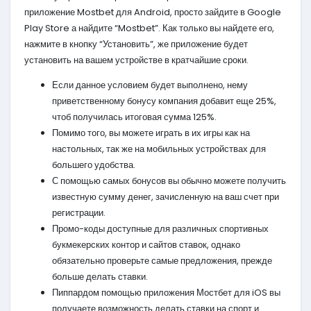
приложение Mostbet для Android, просто зайдите в Google
Play Store а найдите “Mostbet”. Как только вы найдете его,
нажмите в кнопку “Установить”, же приложение будет
установить на вашем устройстве в кратчайшие сроки.
Если данное условием будет выполнено, нему
приветственному бонусу компания добавит еще 25%,
чтоб получилась итоговая сумма 125%.
Помимо того, вы можете играть в их игры как на
настольных, так же на мобильных устройствах для
большего удобства.
С помощью самых бонусов вы обычно можете получить
известную сумму денег, зачисленную на ваш счет при
регистрации.
Промо-коды доступные для различных спортивных
букмекерских контор и сайтов ставок, однако
обязательно проверьте самые предложения, прежде
больше делать ставки.
Пиппардом помощью приложения Мостбет для iOS вы
получаете возможность делать ставки на спорт и