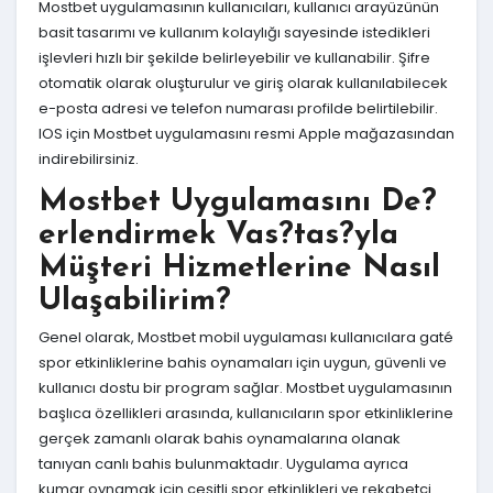
Mostbet uygulamasının kullanıcıları, kullanıcı arayüzünün
basit tasarımı ve kullanım kolaylığı sayesinde istedikleri
işlevleri hızlı bir şekilde belirleyebilir ve kullanabilir. Şifre
otomatik olarak oluşturulur ve giriş olarak kullanılabilecek
e-posta adresi ve telefon numarası profilde belirtilebilir.
IOS için Mostbet uygulamasını resmi Apple mağazasından
indirebilirsiniz.
Mostbet Uygulamasını De?
erlendirmek Vas?tas?yla
Müşteri Hizmetlerine Nasıl
Ulaşabilirim?
Genel olarak, Mostbet mobil uygulaması kullanıcılara gaté
spor etkinliklerine bahis oynamaları için uygun, güvenli ve
kullanıcı dostu bir program sağlar. Mostbet uygulamasının
başlıca özellikleri arasında, kullanıcıların spor etkinliklerine
gerçek zamanlı olarak bahis oynamalarına olanak
tanıyan canlı bahis bulunmaktadır. Uygulama ayrıca
kumar oynamak için çeşitli spor etkinlikleri ve rekabetçi