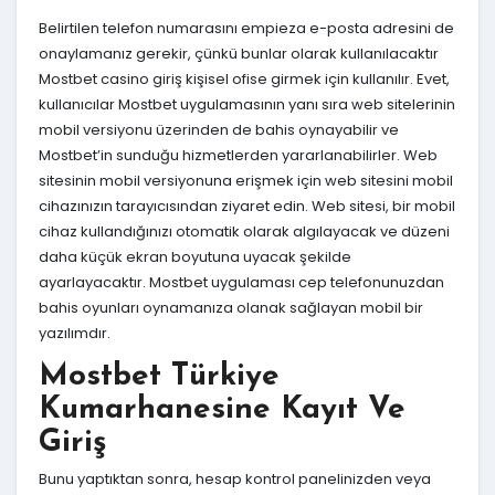
Belirtilen telefon numarasını empieza e-posta adresini de
onaylamanız gerekir, çünkü bunlar olarak kullanılacaktır
Mostbet casino giriş kişisel ofise girmek için kullanılır. Evet,
kullanıcılar Mostbet uygulamasının yanı sıra web sitelerinin
mobil versiyonu üzerinden de bahis oynayabilir ve
Mostbet’in sunduğu hizmetlerden yararlanabilirler. Web
sitesinin mobil versiyonuna erişmek için web sitesini mobil
cihazınızın tarayıcısından ziyaret edin. Web sitesi, bir mobil
cihaz kullandığınızı otomatik olarak algılayacak ve düzeni
daha küçük ekran boyutuna uyacak şekilde
ayarlayacaktır. Mostbet uygulaması cep telefonunuzdan
bahis oyunları oynamanıza olanak sağlayan mobil bir
yazılımdır.
Mostbet Türkiye
Kumarhanesine Kayıt Ve
Giriş
Bunu yaptıktan sonra, hesap kontrol panelinizden veya