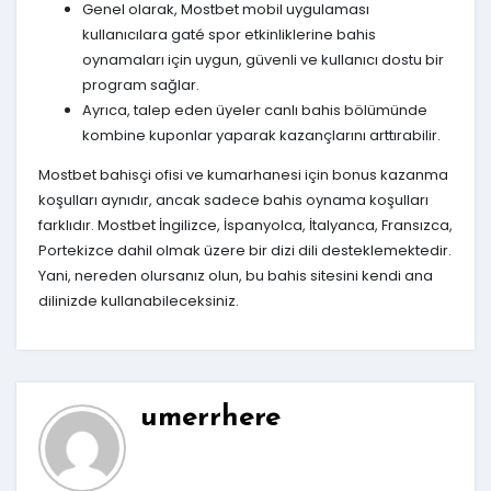
Genel olarak, Mostbet mobil uygulaması
kullanıcılara gaté spor etkinliklerine bahis
oynamaları için uygun, güvenli ve kullanıcı dostu bir
program sağlar.
Ayrıca, talep eden üyeler canlı bahis bölümünde
kombine kuponlar yaparak kazançlarını arttırabilir.
Mostbet bahisçi ofisi ve kumarhanesi için bonus kazanma
koşulları aynıdır, ancak sadece bahis oynama koşulları
farklıdır. Mostbet İngilizce, İspanyolca, İtalyanca, Fransızca,
Portekizce dahil olmak üzere bir dizi dili desteklemektedir.
Yani, nereden olursanız olun, bu bahis sitesini kendi ana
dilinizde kullanabileceksiniz.
umerrhere