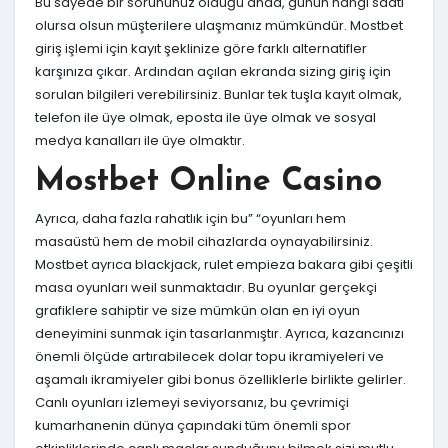
Bu sayede bir sorununuz olduğu anda, günün hangi saati
olursa olsun müşterilere ulaşmanız mümkündür. Mostbet
giriş işlemi için kayıt şeklinize göre farklı alternatifler
karşınıza çıkar. Ardından açılan ekranda sizing giriş için
sorulan bilgileri verebilirsiniz. Bunlar tek tuşla kayıt olmak,
telefon ile üye olmak, eposta ile üye olmak ve sosyal
medya kanalları ile üye olmaktır.
Mostbet Online Casino
Ayrıca, daha fazla rahatlık için bu” “oyunları hem
masaüstü hem de mobil cihazlarda oynayabilirsiniz.
Mostbet ayrıca blackjack, rulet empieza bakara gibi çeşitli
masa oyunları weil sunmaktadır. Bu oyunlar gerçekçi
grafiklere sahiptir ve size mümkün olan en iyi oyun
deneyimini sunmak için tasarlanmıştır. Ayrıca, kazancınızı
önemli ölçüde artırabilecek dolar topu ikramiyeleri ve
aşamalı ikramiyeler gibi bonus özelliklerle birlikte gelirler.
Canlı oyunları izlemeyi seviyorsanız, bu çevrimiçi
kumarhanenin dünya çapındaki tüm önemli spor