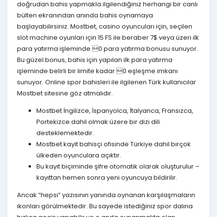
doğrudan bahis yapmakla ilgilendiğiniz herhangi bir canlı
bülten ekranından anında bahis oynamaya
başlayabilirsiniz. Mostbet, casino oyuncuları için, seçilen
slot machine oyunları için 15 FS ile beraber 7$ veya üzeri ilk
para yatırma işleminde 0 para yatırma bonusu sunuyor.
Bu güzel bonus, bahis için yapılan ilk para yatırma
işleminde belirli bir limite kadar 0 eşleşme imkanı
sunuyor. Online spor bahisleri ile ilgilenen Türk kullanıcılar
Mostbet sitesine göz atmalıdır.
Mostbet İngilizce, İspanyolca, İtalyanca, Fransızca,
Portekizce dahil olmak üzere bir dizi dili
desteklemektedir.
Mostbet kayit bahisçi ofisinde Türkiye dahil birçok
ülkeden oyunculara açıktır.
Bu kayıt biçiminde şifre otomatik olarak oluşturulur –
kayıttan hemen sonra yeni oyuncuya bildirilir.
Ancak “hepsi” yazısının yanında oynanan karşılaşmaların
ikonları görülmektedir. Bu sayede istediğiniz spor dalına