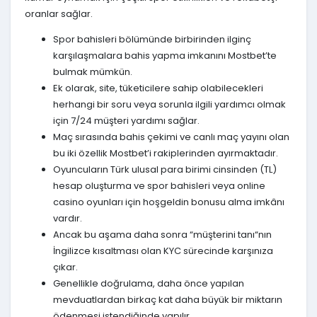
oranlar sağlar.
Spor bahisleri bölümünde birbirinden ilginç
karşılaşmalara bahis yapma imkanını Mostbet’te
bulmak mümkün.
Ek olarak, site, tüketicilere sahip olabilecekleri
herhangi bir soru veya sorunla ilgili yardımcı olmak
için 7/24 müşteri yardımı sağlar.
Maç sırasında bahis çekimi ve canlı maç yayını olan
bu iki özellik Mostbet’i rakiplerinden ayırmaktadır.
Oyuncuların Türk ulusal para birimi cinsinden (TL)
hesap oluşturma ve spor bahisleri veya online
casino oyunları için hoşgeldin bonusu alma imkânı
vardır.
Ancak bu aşama daha sonra “müşterini tanı“nın
İngilizce kısaltması olan KYC sürecinde karşınıza
çıkar.
Genellikle doğrulama, daha önce yapılan
mevduatlardan birkaç kat daha büyük bir miktarın
ödenmesi istendiğinde yapılır.