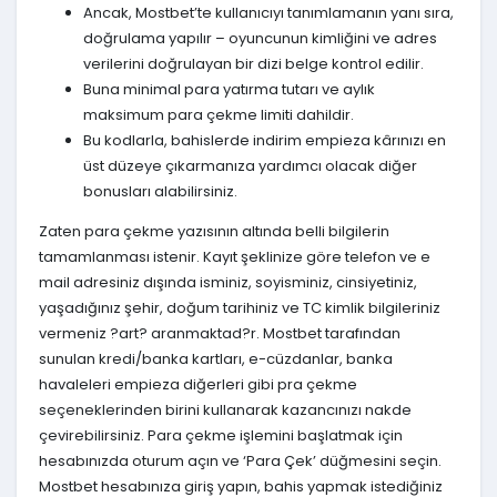
Ancak, Mostbet’te kullanıcıyı tanımlamanın yanı sıra,
doğrulama yapılır – oyuncunun kimliğini ve adres
verilerini doğrulayan bir dizi belge kontrol edilir.
Buna minimal para yatırma tutarı ve aylık
maksimum para çekme limiti dahildir.
Bu kodlarla, bahislerde indirim empieza kârınızı en
üst düzeye çıkarmanıza yardımcı olacak diğer
bonusları alabilirsiniz.
Zaten para çekme yazısının altında belli bilgilerin
tamamlanması istenir. Kayıt şeklinize göre telefon ve e
mail adresiniz dışında isminiz, soyisminiz, cinsiyetiniz,
yaşadığınız şehir, doğum tarihiniz ve TC kimlik bilgileriniz
vermeniz ?art? aranmaktad?r. Mostbet tarafından
sunulan kredi/banka kartları, e-cüzdanlar, banka
havaleleri empieza diğerleri gibi pra çekme
seçeneklerinden birini kullanarak kazancınızı nakde
çevirebilirsiniz. Para çekme işlemini başlatmak için
hesabınızda oturum açın ve ‘Para Çek’ düğmesini seçin.
Mostbet hesabınıza giriş yapın, bahis yapmak istediğiniz