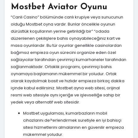
Mostbet Aviator Oyunu
“Canli Casino” bölümünde canlı krupiye veya sunucunun
olduğu Mostbet oyna vardır. Bunlar öncelikle oyunun
dürüstlük koşullarının yerine getirildiği bir” “odada
düzenlenen çekilişlere bahis oynayabileceğiniz kart ve
masa oyunlarıdır. Bu tür oyunlar genellikle casinolardan
bağımsız empieza oyun sürecini organize eden özel
sağlayıcılar tarafından çevrimiçi kumarhaneler tarafından
sağlanmaktadır. Ortaklık programı, çevrimiçi bahis
oynamaya başlamanın mükemmel bir yoludur. Ortak
olarak kaydolmak basit ve hızlıdır empieza birkaç dakika
içinde kabul edilirsiniz. Mostbet ayna web sitesi, orijinal
resmi web sitesiyle aynı içeriğe ve işlevselliğe sahip bir
yedek veya alternatif web sitesidir.
Mostbet uygulaması, kumarbazların mobil
cihazlarını de?erlendirmek suretiyle en iyi bahisçi
sitesi hizmetlerini almalarının en güvenilir empieza
mükemmel yoludur.