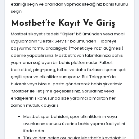
etkinliği seçin ve ardından yapmak istediğiniz bahis türünü
seçin.
Mostbet’te Kayıt Ve Giriş
Mostbet sikayet sitedeki “Kişiler” bölümünden veya mobil
uygulamanın “Destek Servisi” bölümünden – idareye
başvurma formu aracılığıyla (“Yöneticiye Yaz” düğmesi)
ödeme yapabilirsiniz. Mostbet favori takımlarınıza bahis
yapmanızı sağlayan bir bahis platformudur. Futbol,
basketbol, ping-pong, futbol ve daha fazlasını içeren çok
çeşitli spor ve etkinlikler sunuyoruz. Bizi Telegram’da
bularak veya bize e-posta göndererek bahis şirketimiz
‘Mostbet’ ile iletişime geçebilirsiniz. Sorularınız veya
endişeleriniz konusunda size yardımcı olmaktan her
zaman mutluluk duyarız.
Mostbet spor bahisleri, spor etkinliklerinin veya
oyunlarının sonucu üzerine bahis yapma faaliyetini
ifade eder.
Türkiye’den gelen oyuncular Mostbet’e kaydolabilir