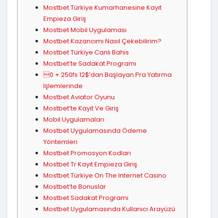
Mostbet Türkiye Kumarhanesine Kayıt
Empieza Giriş
Mostbet Mobil Uygulaması
Mostbet Kazancımı Nasıl Çekebilirim?
Mostbet Türkiye Canlı Bahis
Mostbet’te Sadakat Programı
0 + 250fs 12$’dan Başlayan Pra Yatırma
Işlemlerinde
Mostbet Aviator Oyunu
Mostbet’te Kayıt Ve Giriş
Mobil Uygulamaları
Mostbet Uygulamasında Ödeme
Yöntemleri
Mostbet Promosyon Kodları
Mostbet Tr Kayıt Empieza Giriş
Mostbet Türkiye On The Internet Casino
Mostbet’te Bonuslar
Mostbet Sadakat Programı
Mostbet Uygulamasında Kullanıcı Arayüzü