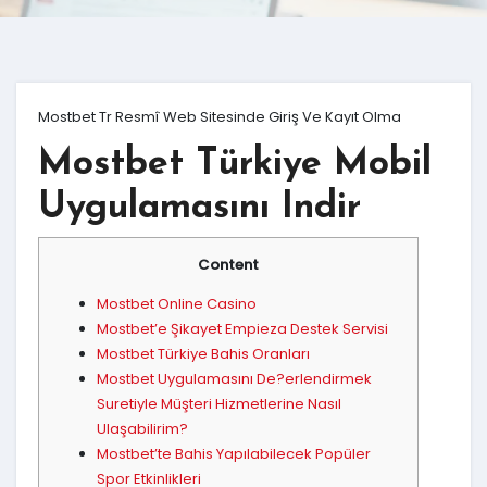
Mostbet Tr Resmî Web Sitesinde Giriş Ve Kayıt Olma
Mostbet Türkiye Mobil
Uygulamasını Indir
Content
Mostbet Online Casino
Mostbet’e Şikayet Empieza Destek Servisi
Mostbet Türkiye Bahis Oranları
Mostbet Uygulamasını De?erlendirmek
Suretiyle Müşteri Hizmetlerine Nasıl
Ulaşabilirim?
Mostbet’te Bahis Yapılabilecek Popüler
Spor Etkinlikleri