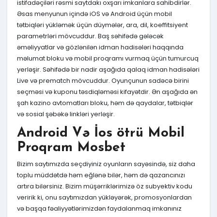
istifadəçiləri rəsmi saytdakı oxşarı imkanlara sahibdirlər.
Əsas menyunun içində iOS və Android üçün mobil
tətbiqləri yükləmək üçün düymələr, ara, dil, koeffitsiyent
parametrləri mövcuddur. Baş səhifədə gələcək
əməliyyatlar və gözlənilən idman hadisələri haqqında
məlumat bloku və mobil proqramı vurmaq üçün tumurcuq
yerləşir. Səhifədə bir nadir aşağıda qalaq idman hadisələri
Live və prematch mövcuddur. Oyunçunun sadəcə birini
seçməsi və kuponu təsdiqləməsi kifayətdir. Ən aşağıda ən
şah kazino avtomatları bloku, həm də qaydalar, tətbiqlər
və sosial şəbəkə linkləri yerləşir.
Android Və İos ötrü Mobil
Proqram Mosbet
Bizim saytımızda seçdiyiniz oyunların sayəsində, siz daha
toplu müddətdə həm eğlənə bilər, həm də qazancınızı
artıra bilərsiniz. Bizim müşərriklərimizə öz subyektiv kodu
veririk ki, onu saytımızdan yükləyərək, promosyonlardan
və başqa fəaliyyətlərimizdən faydalanmaq imkanınız