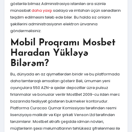
göstərilə bilməz.Administrasiya istənilən ara sizinlə
münasibət
daha yaxşı
saxlaya və imtahan üçün sənədlərin
təqdim edilməsini tələb edə bilər. Bu halda siz onların
şəkillərini administrasiyanın elektron ünvanına
göndərməlisiniz.
Mobil Proqramı Mosbet
Haradan Yükləyə
Bilərəm?
Bu, dünyada ən az qiymətlərdən biridir və bu platformada
daha təmtəraqlı əmsalları göstərir Bəli, ümumən yeni
oyunçulara 550 AZN-ə qədər depozitlər üzrə pulsuz
fırlanmalar və bonuslar verilir MostBet 2009-cu ildən mərc
bazarında fəaliyyət göstərən bukmeker kontorudur.
Platforma Curacao Qumar Komissiyası tərəfindən rəsmi
lisenziyaya malikdir və Kipr şirkəti Venson Ltd tərəfindən
tənzimlənir. Mostbet ətraflı çeşiddə idman növləri,
müştərilərin şəxsi məlumatlarının təhlükəsiz şifrələnməsi ilə