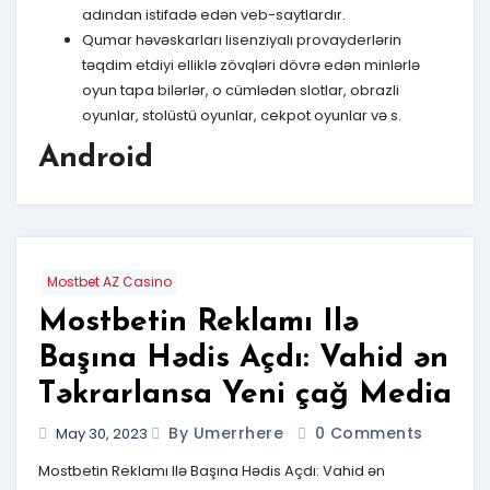
adından istifadə edən veb-saytlardır.
Qumar həvəskarları lisenziyalı provayderlərin
təqdim etdiyi elliklə zövqləri dövrə edən minlərlə
oyun tapa bilərlər, o cümlədən slotlar, obrazli
oyunlar, stolüstü oyunlar, cekpot oyunlar və s.
Android
Mostbet AZ Casino
Mostbetin Reklamı Ilə
Başına Hədis Açdı: Vahid ən
Təkrarlansa Yeni çağ Media
By Umerrhere
0 Comments
May 30, 2023
Mostbetin Reklamı Ilə Başına Hədis Açdı: Vahid ən