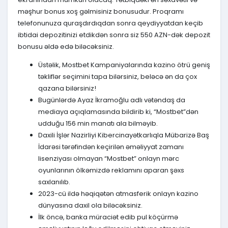
məşhur bonus xoş gəlmisiniz bonusudur. Proqramı
telefonunuza quraşdırdıqdan sonra qeydiyyatdan keçib
ibtidai depozitinizi etdikdən sonra siz 550 AZN-dək depozit
bonusu əldə edə biləcəksiniz.
Üstəlik, Mostbet Kampaniyalarında kazino ötrü geniş
təkliflər seçimini tapa bilərsiniz, beləcə ən da çox
qazana bilərsiniz!
Bugünlərdə Ayaz İkramoğlu adlı vətəndaş da
mediaya açıqlamasında bildirib ki, “Mostbet”dən
udduğu 156 min manatı ala bilməyib.
Daxili İşlər Nazirliyi Kibercinayətkarlıqla Mübarizə Baş
İdarəsi tərəfindən keçirilən əməliyyat zamanı
lisenziyası olmayan “Mostbet” onlayn mərc
oyunlarının ölkəmizdə reklamını aparan şəxs
saxlanılıb.
2023-cü ildə həqiqətən atmasferik onlayn kazino
dünyasına daxil ola biləcəksiniz.
İlk öncə, banka müraciət edib pul köçürmə