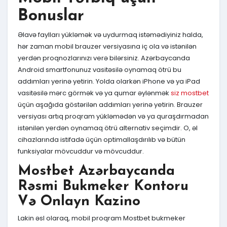
Bonuslar
Əlavə faylları yükləmək və uydurmaq istəmədiyiniz halda,
hər zaman mobil brauzer versiyasına iç ola və istənilən
yerdən proqnozlarınızı verə bilərsiniz. Azərbaycanda
Android smartfonunuz vasitəsilə oynamaq ötrü bu
addımları yerinə yetirin. Yolda olarkən iPhone və ya iPad
vasitəsilə mərc görmək və ya qumar əylənmək
siz mostbet
üçün aşağıda göstərilən addımları yerinə yetirin. Brauzer
versiyası artıq proqram yükləmədən və ya quraşdırmadan
istənilən yerdən oynamaq ötrü alternativ seçimdir. O, əl
cihazlarında istifadə üçün optimallaşdırılıb və bütün
funksiyalar mövcuddur və mövcuddur.
Mostbet Azərbaycanda
Rəsmi Bukmeker Kontoru
Və Onlayn Kazino
Lakin əsl olaraq, mobil proqram Mostbet bukmeker