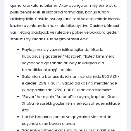
qumara arxalana bilərlər. Aktiv oyunçuların rəylərinə ötrü,
pullu zəncirlər iti-iti slotlarda formalaşır, bonus turları
aktivləşdirilir. Saytda oyunçuların real vaxt rejimində klassik
kazino oyunlarından həzz ala biləcəyi Live Casino bölməsi
var. Tətbiq blackjack və ruletdən poker və bakkara qədər
stolüstü oyunların uzun seçimini təklif edir.
Paylaşıma rəy yazan istifadəçilər də ölkədə
hüquqsuz iş göstərən “Mostbet”, “1xBet” kimi mərc
saytlarında qazandıqları böyük uduşları ala
bilmədiklərini qayğı edielər.
Salamlama bonusu ilə idman mərclərində 550 AZN-
ə qədər 125% + 30 PF, yaxud da kazino mərclərində
ilk depozitinizdə 125% + 30 PF əldə edə bilərsiniz.
“Bayer” həmçinin “Arsenal”ın keçmiş kapitanı Granit
Xhaka ilə sürəkli gözlənilən mərkəzi sahədən istifadə
etdi.
Hər bir bonusun şərtləri və qaydaları Mostbet-in
saytında uzun bəyan olunub.
Sadəcə Mostbet-ə qoşulduğunuz üçün şirkət sizə