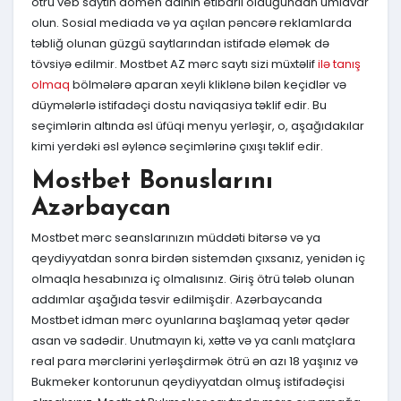
ötrü veb saytın domen adının etibarli olduğundan ümidvar
olun. Sosial mediada və ya açılan pəncərə reklamlarda
təbliğ olunan güzgü saytlarından istifadə eləmək də
tövsiyə edilmir. Mostbet AZ mərc saytı sizi müxtəlif
ilə tanış
olmaq
bölmələrə aparan xeyli kliklənə bilən keçidlər və
düymələrlə istifadəçi dostu naviqasiya təklif edir. Bu
seçimlərin altında əsl üfüqi menyu yerləşir, o, aşağıdakılar
kimi yerdəki əsl əyləncə seçimlərinə çıxışı təklif edir.
Mostbet Bonuslarını
Azərbaycan
Mostbet mərc seanslarınızın müddəti bitərsə və ya
qeydiyyatdan sonra birdən sistemdən çıxsanız, yenidən iç
olmaqla hesabınıza iç olmalısınız. Giriş ötrü tələb olunan
addımlar aşağıda təsvir edilmişdir. Azərbaycanda
Mostbet idman mərc oyunlarına başlamaq yetər qədər
asan və sadədir. Unutmayın ki, xəttə və ya canlı matçlara
real para mərclərini yerləşdirmək ötrü ən azı 18 yaşınız və
Bukmeker kontorunun qeydiyyatdan olmuş istifadəçisi