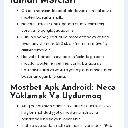
İdman Mərcləri
Onların hamısında rəqabətədavamlı əmsallar və
müxtəlif bazarlar mülk.
Növbəti dəfə siz onu açanda artıq yenilənmiş
versiya ilə qarşılaşacaqsınız.
Bununla yanaşı real pulla mərc etmək və kazino
oyunları əylənmək ötrü sizdə ümumən müvafiq
alətlər olmalıdır.
Hər vahid idmanın ayrıca səhifəsində gələcək
matçlar göstərilən səhifəsi var ki, burada siz
hadisənin tarixi və vaxtı ilə yanaşı cari əmsalları və
bazarları üçün bilərsiniz.
Mostbet Apk Android: Necə
Yükləmək Və Uydurmaq
Artıq hesabınızın balansınızı artıra biləcəksiniz və
heç bir məhdudiyyət olmadan əməli pulla
oynamağa başlaya biləcəksiniz.
İndi isə sizə sadəcə tətbiqin adının yanındakı “Əldə