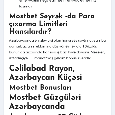
əməliyyatının ləğv edilməsini ehtiyac etməyiniz
lazımdır.
Mostbet Seyrək -da Para
çıxarma Limitləri
Hansılardır?
Azərbaycanda ən izləyicisi olan hansı səs saytını açsan, bu
qumarbazların reklamına düz yönəlmək olar! Düzdür,
bunun da arxasında hansısa iş baz, hiylə dayanır. Məsələn,
istifadəçiyə 100 manat “xoş gəldin” bonusu verirlər.
Cəlilabad Rayon,
Azərbaycan Küçəsi
Mostbet Bonusları
Mostbet Güzgüləri
Azərbaycanda