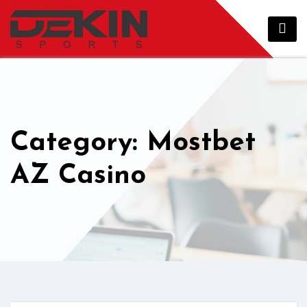
Category: Mostbet
AZ Casino