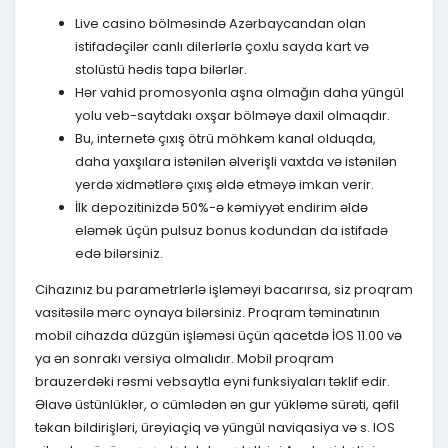
Live casino bölməsində Azərbaycandan olan
istifadəçilər canlı dilerlərlə çoxlu sayda kart və
stolüstü hədis tapa bilərlər.
Hər vahid promosyonla aşna olmağın daha yüngül
yolu veb-saytdakı oxşar bölməyə daxil olmaqdır.
Bu, internetə çıxış ötrü möhkəm kanal olduqda,
daha yaxşılara istənilən əlverişli vaxtda və istənilən
yerdə xidmətlərə çıxış əldə etməyə imkan verir.
İlk depozitinizdə 50%-ə kəmiyyət endirim əldə
eləmək üçün pulsuz bonus kodundan da istifadə
edə bilərsiniz.
Cihazınız bu parametrlərlə işləməyi bacarırsa, siz proqram
vasitəsilə mərc oynaya bilərsiniz. Proqram təminatının
mobil cihazda düzgün işləməsi üçün qacetdə İOS 11.00 və
ya ən sonrakı versiya olmalıdır. Mobil proqram
brauzerdəki rəsmi vebsaytla eyni funksiyaları təklif edir.
Əlavə üstünlüklər, o cümlədən ən gur yükləmə sürəti, qəfil
təkan bildirişləri, ürəyiaçiq və yüngül naviqasiya və s. IOS