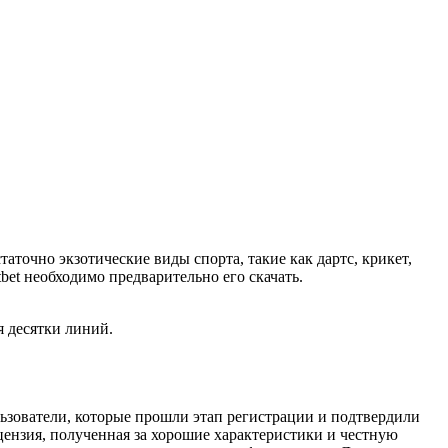
аточно экзотические виды спорта, такие как дартс, крикет,
bet необходимо предварительно его скачать.
я десятки линий.
ользователи, которые прошли этап регистрации и подтвердили
ицензия, полученная за хорошие характеристики и честную