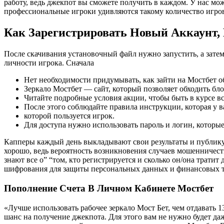
работу, ведь джекпот вы сможете получить в каждом. У нас мо
профессиональные игроки удивляются такому количество игро
Как Зарегистрировать Новый Аккаунт,
После скачивания установочный файл нужно запустить, а зате
личности игрока. Сначала
Нет необходимости придумывать, как зайти на Мостбет об
Зеркало Мостбет — сайт, который позволяет обходить бл
Читайте подробные условия акции, чтобы быть в курсе в
После этого соблюдайте правила инструкции, которая у в
которой пользуется игрок.
Для доступа нужно использовать пароль и логин, которые
Капперы каждый день выкладывают свои результаты и публикую
хорошо, ведь вероятность возникновения случаев мошенничест
знают все о” “том, кто регистрируется и сколько он/она трати
шифрования для защиты персональных данных и финансовых 
Пополнение Счета В Личном Кабинете Мостбет
«Лучше использовать рабочее зеркало Мост Бет, чем отдавать 
шанс на получение джекпота. Для этого вам не нужно будет да