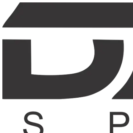
Skip
to
content