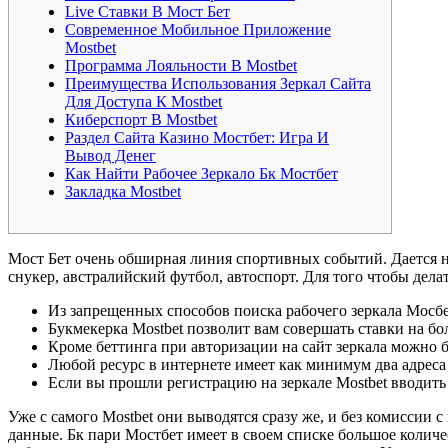
Live Ставки В Мост Бет
Современное Мобильное Приложение
Mostbet
Программа Лояльности В Mostbet
Преимущества Использования Зеркал Сайта
Для Доступа К Mostbet
Киберспорт В Mostbet
Раздел Сайта Казино Мостбет: Игра И
Вывод Денег
Как Найти Рабочее Зеркало Бк Мостбет
Закладка Mostbet
Мост Бет очень обширная линия спортивных событий. Дается неп
снукер, австралийский футбол, автоспорт. Для того чтобы дел
Из запрещенных способов поиска рабочего зеркала Мосб
Букмекерка Mostbet позволит вам совершать ставки на бо
Кроме беттинга при авторизации на сайт зеркала можно б
Любой ресурс в интернете имеет как минимум два адре
Если вы прошли регистрацию на зеркале Mostbet вводить 
Уже с самого Mostbet они выводятся сразу же, и без комиссии 
данные. Бк пари Мостбет имеет в своем списке большое количе