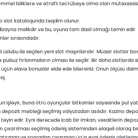
məl biliklərə və ətraflı təcrübəyə olma olan mütəxəssis
no slot kataloqunda təqdim olunur.
zayna malikdir və bu, oyuna tam daxil olmağı təmin edir.
lər sırasındadır.
üslubu ilə seçilən yeni slot maşınlarıdır. Müasir slotlar bo
pulsuz fırlanmaların olması ilə seçilir. Bir daha slotlarda s
üçün əlavə bonuslar əldə edə bilərsiniz. Onun ölçüsü dai
ıq.
 işləyir, buna ötrü oyunçular bitkoinlər sayəsində pul yat
 depozit məbləği seçilmiş valyutadan asılıdır. Kazino depo
əyin edir. Eyni dərəcədə icab bir imkan, vəsaitlərin depoz
n çıxarılması seçilmiş ödəniş sistemindən əlaqəli olaraq bi
yatırmaq və sonradan çıxarmaq üçün eyni ödəniş alətləri