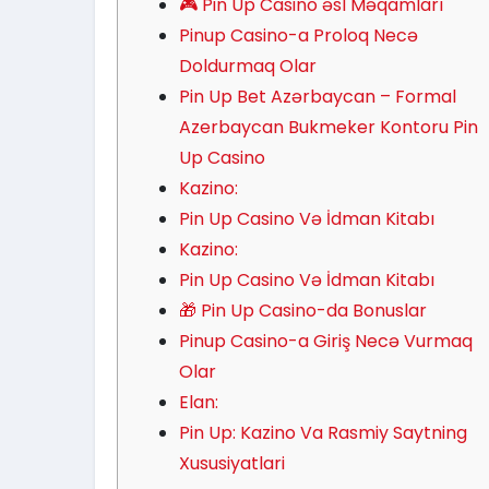
🎮 Pin Up Casino əsl Məqamları
Pinup Casino-a Proloq Necə
Doldurmaq Olar
Pin Up Bet Azərbaycan – Formal
Azerbaycan Bukmeker Kontoru Pin
Up Casino
Kazino:
Pin Up Casino Və İdman Kitabı
Kazino:
Pin Up Casino Və İdman Kitabı
🎁 Pin Up Casino-da Bonuslar
Pinup Casino-a Giriş Necə Vurmaq
Olar
Elan:
Pin Up: Kazino Va Rasmiy Saytning
Xususiyatlari