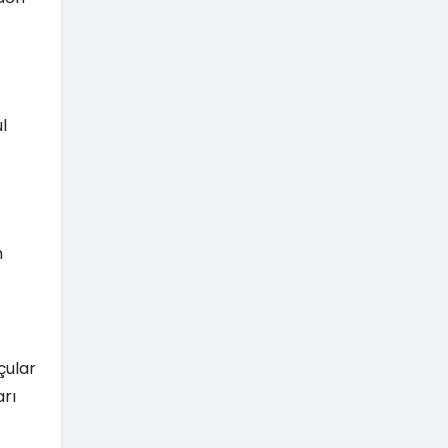
l
n
çular
arı