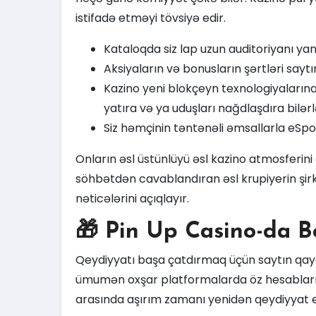
istifadə etməyi tövsiyə edir.
Kataloqda siz lap uzun auditoriyanı ya
Aksiyaların və bonusların şərtləri sayt
Kazino yeni blokçeyn texnologiyalarına 
yatıra və ya uduşları nağdlaşdıra bilərl
Siz həmçinin təntənəli əmsallarla eSpo
Onların əsl üstünlüyü əsl kazino atmosferini 
söhbətdən cavablandıran əsl krupiyerin şirk
nəticələrini açıqlayır.
🎁 Pin Up Casino-da B
Qeydiyyatı başa çatdırmaq üçün saytın qayda
ümumən oxşar platformalarda öz hesablarına
arasında aşırım zamanı yenidən qeydiyyat 