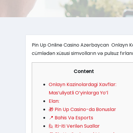
Pin Up Online Casino Azerbaycan ️ Onlayn K
cümlədən xüsusi simvolların və pulsuz fırlanm
Content
Onlayn Kazinolardagi Xavflar:
Mas’uliyatli O’yinlarga Yo’l
Elan:
🎁 Pin Up Casino-da Bonuslar
📍 Bahis Və Esports
🙋 Iti-iti Verilən Suallar