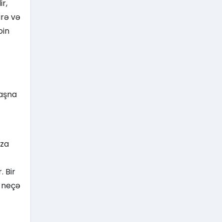
r,
irə və
oin
 aşna
ıza
. Bir
r neçə