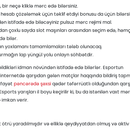
 bir neçə kliklə mərc edə bilərsiniz.
esab çözələmək üçün təklif etdiyi bonusu da üçün bilərsin
 istifadə edə biləcəyiniz pulsuz mərc rejimi mal.
adan çoxlu sayda slot maşınları arasından seçim edə, həmç
ə bilər.
n yoxlamanı tamamlamaları tələb olunacaq.
rmağın lap yüngül yolu onlayn söhbətdir.
ldikləri idman növündən istifadə edə bilərlər. Esportun
ə internetdə qarşıdan gələn matçlar haqqında bildiriş ta
ifayət
pəncərədə şəxsi
qədər təfərrüatlı olduğundan qarş
rts yarışları il boyu keçirilir ki, bu da istənilən vaxt mə
imkan verir.
k ötrü yaradılmışdır və elliklə qeydiyyatdan olmuş və aktiv