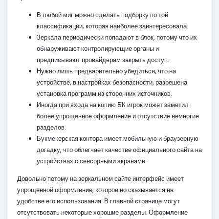
В любой миг можно сделать подборку по той
классификации, которая наиболее заинтересовала.
Зеркала периодически попадают в блок, потому что их
обнаруживают контролирующие органы и
предписывают провайдерам закрыть доступ.
Нужно лишь предварительно убедиться, что на
устройстве, в настройках безопасности, разрешена
установка программ из сторонних источников.
Иногда при входа на копию БК игрок может заметил
более упрощенное оформление и отсутствие немногие
разделов.
Букмекерская контора имеет мобильную и браузерную
догадку, что облегчает качестве официального сайта на
устройствах с сенсорными экранами.
Довольно потому на зеркальном сайте интерфейс имеет
упрощенной оформление, которое но сказывается на
удобстве его использования. В главной странице могут
отсутствовать некоторые хорошие разделы. Оформление