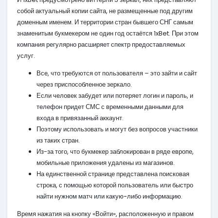
собой актуальный копии сайта, не размещенные под другим
доменным именем. И территории стран бывшего СНГ самым
знаменитым букмекером не один год остаётся 1xBet. При этом
компания регулярно расширяет спектр предоставляемых
услуг.
Все, что требуются от пользователя – это зайти и сайт
через приспособленное зеркало.
Если человек забудет или потеряет логин и пароль, и
телефон придет СМС с временными данными для
входа в привязанный аккаунт.
Поэтому использовать и могут без вопросов участники
из таких стран.
Из-за того, что букмекер заблокирован в ряде европе,
мобильные приложения удалены из магазинов.
На единственной странице представлена поисковая
строка, с помощью которой пользователь или быстро
найти нужном матч или какую-либо информацию.
Время нажатия на кнопку «Войти», расположенную и правом