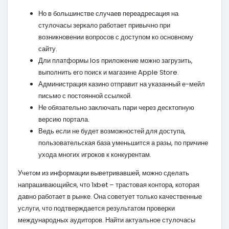
Но в большинстве случаев переадресация на
стулочасы зеркало работает привычно при
возникновении вопросов с доступом ко основному
сайту.
Дли платформы Ios приложение можно загрузить,
выполнить его поиск и магазине Apple Store.
Администрация казино отправит на указанный е-мейл
письмо с постоянной ссылкой.
Не обязательно заключать пари через десктопную
версию портала.
Ведь если не будет возможностей для доступа,
пользовательская база уменьшится а разы, по причине
ухода многих игроков к конкурентам.
Учетом из информации выветривавшей, можно сделать
напрашивающийся, что 1xbet – трастовая контора, которая
давно работает в рынке. Она советует только качественные
услуги, что подтверждается результатом проверки
международных аудиторов. Найти актуальное стулочасы