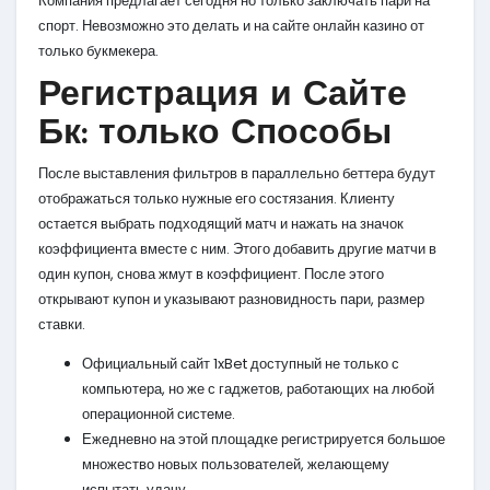
Компания предлагает сегодня но только заключать пари на
спорт. Невозможно это делать и на сайте онлайн казино от
только букмекера.
Регистрация и Сайте
Бк: только Способы
После выставления фильтров в параллельно беттера будут
отображаться только нужные его состязания. Клиенту
остается выбрать подходящий матч и нажать на значок
коэффициента вместе с ним. Этого добавить другие матчи в
один купон, снова жмут в коэффициент. После этого
открывают купон и указывают разновидность пари, размер
ставки.
Официальный сайт 1xBet доступный не только с
компьютера, но же с гаджетов, работающих на любой
операционной системе.
Ежедневно на этой площадке регистрируется большое
множество новых пользователей, желающему
испытать удачу.