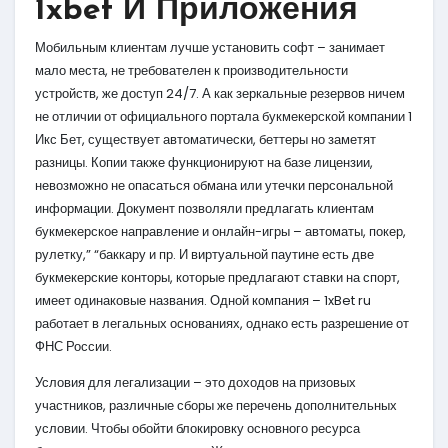
1xbet И Приложения
Мобильным клиентам лучше установить софт – занимает
мало места, не требователен к производительности
устройств, же доступ 24/7. А как зеркальные резервов ничем
не отличии от официального портала букмекерской компании 1
Икс Бет, существует автоматически, беттеры но заметят
разницы. Копии также функционируют на базе лицензии,
невозможно не опасаться обмана или утечки персональной
информации. Документ позволяли предлагать клиентам
букмекерское направление и онлайн-игры – автоматы, покер,
рулетку,” “баккару и пр. И виртуальной паутине есть две
букмекерские конторы, которые предлагают ставки на спорт,
имеет одинаковые названия. Одной компания – 1xBet ru
работает в легальных основаниях, однако есть разрешение от
ФНС России.
Условия для легализации – это доходов на призовых
участников, различные сборы же перечень дополнительных
условии. Чтобы обойти блокировку основного ресурса