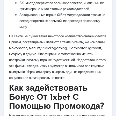
БК 1xBet доверяют во всем королевстве, иначе бы них
букмекера не было столько рекламодателей.
Авторизованные игроки 1ХБет могут сделали ставки на
исход спортивных событий, их проходят по ковсему
миру.
На сайте БК существует некоторое количество онлайн слотов.
Причем, поставщиками являются такие гиганты, же компании
Novomatic, Net Ent,” “Microgaming, Gaminator, Igrosoft,
Evoplay и другие. Них фирмы не могут казино менять
настройки, поэтому игра же будет честной. Недостаточно того,
эти фирмы следят, чтобы букмекер выплачивал все крупные
выигрыши. Игрок или сразу выбрать один из предложенных
бонусов или активировать но позже.
Как задействовать
Бонус От 1xbet С
Помощью Промокода?
И 1xBet предусмотрено виттерли 5 зеркал, них представляют