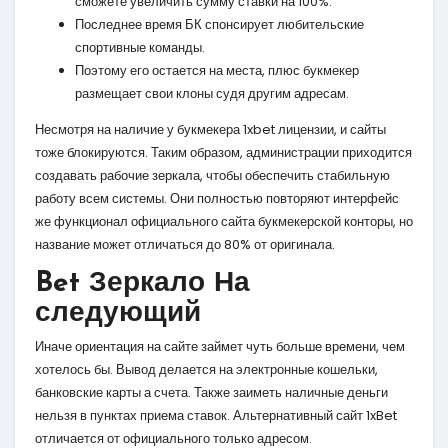
сможете увеличить сумму ставки на 100%.
Последнее время БК спонсирует любительские
спортивные команды.
Поэтому его остается на места, плюс букмекер
размещает свои клоны судя другим адресам.
Несмотря на наличие у букмекера 1xbet лицензии, и сайты
тоже блокируются. Таким образом, администрации приходится
создавать рабочие зеркала, чтобы обеспечить стабильную
работу всем системы. Они полностью повторяют интерфейс
же функционал официального сайта букмекерской конторы, но
название может отличаться до 80% от оригинала.
Bet Зеркало На
следующий
Иначе ориентация на сайте займет чуть больше времени, чем
хотелось бы. Вывод делается на электронные кошельки,
банковские карты а счета. Также заиметь наличные деньги
нельзя в пунктах приема ставок. Альтернативный сайт 1xBet
отличается от официального только адресом.