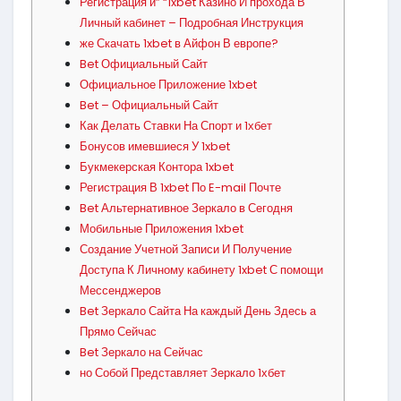
Регистрация и” “1xbet Казино И прохода В
Личный кабинет – Подробная Инструкция
же Скачать 1xbet в Айфон В европе?
Bet Официальный Сайт
Официальное Приложение 1xbet
Bet – Официальный Сайт
Как Делать Ставки На Спорт и 1хбет
Бонусов имевшиеся У 1xbet
Букмекерская Контора 1xbet
Регистрация В 1xbet По E-mail Почте
Bet Альтернативное Зеркало в Сегодня
Мобильные Приложения 1xbet
Создание Учетной Записи И Получение
Доступа К Личному кабинету 1xbet С помощи
Мессенджеров
Bet Зеркало Сайта На каждый День Здесь а
Прямо Сейчас
Bet Зеркало на Сейчас
но Собой Представляет Зеркало 1хбет