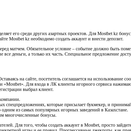
яет его среди других азартных проектов. Для Mostbet kz бону
йте Mostbet kz необходимо создать аккаунт и внести депозит.
перед матчем. Обязательное условие – событие должно быть поме
е все деньги, а только их часть. Специальное предложение дост
Оставаясь на сайте, посетитель соглашается на использование c
и «Mostbet». Для входа в ЛК клиенты игорного сервиса нажимаю
егистрации выбрал клиент.
компании.
ых спецпредложениях, которые присылает букмекер, и принимайт
ло одним из самых популярных игорных заведений в Казахстане.
им многочисленные бонусы.
телей. Для того, чтобы создать аккаунт в Mostbet, просто зайди
 конкретной игры и ее правил. Прогрессивные джекпоты, как пр