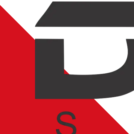
Skip
to
content