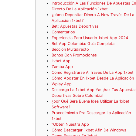
Introducción A Las Funciones De Apuestas En
Directo De La Aplicación 1xbet
¿cómo Depositar Dinero A New Través De La
Aplicación 1xbet?
Bet: Apuestas Deportivas
Comentarios
Experiencia Para Usuario 1xbet App 2024
Bet App Colombia: Guía Completa
Sección Multidirecto
Bonos Con Promociones
Lvbet App
Zamba App
Cómo Registrarse A Través De La App 1xbet
Cómo Apostar En 1xbet Desde La Aplicación
Wplay App
Descarga La 1xbet App Ya: ¡haz Tus Apuesta
Deportivas Sobre Colombia!
¿por Qué Sera Buena Idea Utilizar La 1xbet
Software?
Procedimiento Pra Descargar La Aplicación
1xbet
“Obten Nuestra App
Cómo Descargar 1xbet Afin De Windows
Como Recargar En 1xbet