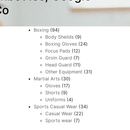
Co
94
Boxing
94
products
9
Body Sheilds
9
products
24
Boxing Gloves
24
12
products
Focus Pads
12
7
products
Groin Guard
7
products
11
Head Guard
11
products
31
Other Equipment
31
30
products
Martial Arts
30
17
products
Gloves
17
9
products
Shorts
9
products
4
Uniforms
4
products
34
Sports Casual Wear
34
22
products
Casual Wear
22
7
products
Sports wear
7
products