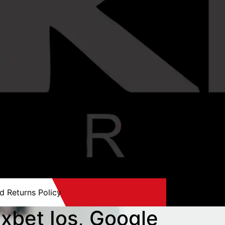
d Returns Policy
xbet Ios, Google