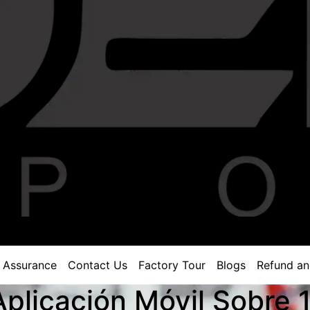
y Assurance
Contact Us
Factory Tour
Blogs
Refund an
plicación Móvil Sobre 1