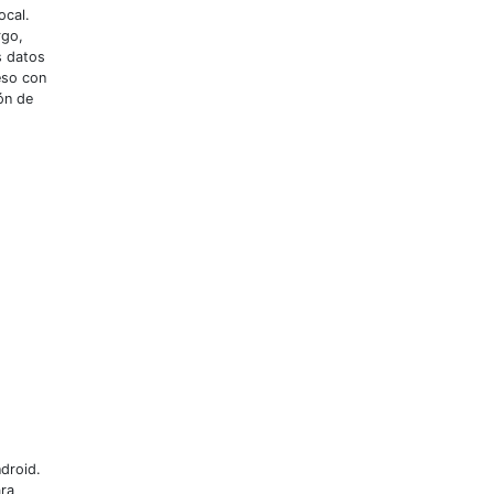
ocal.
rgo,
s datos
eso con
ón de
ndroid.
ara