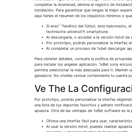
completar la download, elimina el registro de instalac
instalación. Para garantizar que tengas la mejor experi
aquí tienes el resumen de los requisitos mínimos o qua
Si eres” “fanático del fútbol, este baloncesto,
technische universit?t smartphone.
Al descargarla, o acceder a la versión móvil de 
Por prototipo, podrás personalizar la interfaz
Al completar un proceso de 1xbet descargar app
Para obtener detalles, consulta la política de privacid
para instalar los angeles aplicación. 1xBet sony eric
permita seleccionar la más adecuada para ti. Mantén u
ganadora. No olvides revisar cortesmente tu cuenta p
Ve The La Configuraci
Por prototipo, podrás personalizar la interfaz eligie
una lista de tus deportes favoritos y adherir notifica
apuesta. Otra de las ventajas de 1xBet software es la p
Ofrece una interfaz fácil para usar, característ
Al usar la versión móvil, puedes realizar apuest