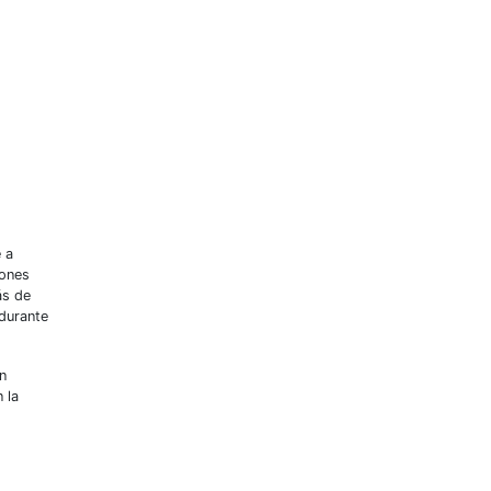
 a
iones
ás de
 durante
n
 la