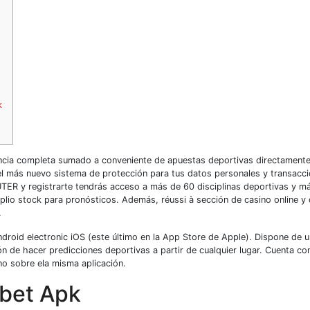
k
encia completa sumado a conveniente de apuestas deportivas directamente
 el más nuevo sistema de protección para tus datos personales y transacc
ER y registrarte tendrás acceso a más de 60 disciplinas deportivas y m
mplio stock para pronósticos. Además, réussi à sección de casino online y
.
droid electronic iOS (este último en la App Store de Apple). Dispone de u
ión de hacer predicciones deportivas a partir de cualquier lugar. Cuenta con
no sobre ela misma aplicación.
xbet Apk