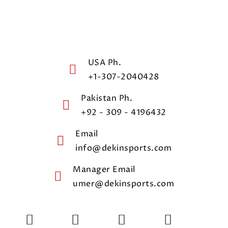
USA Ph.
+1-307-2040428
Pakistan Ph.
+92 - 309 - 4196432
Email
info@dekinsports.com
Manager Email
umer@dekinsports.com