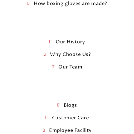
How boxing gloves are made?
Our History
Why Choose Us?
Our Team
Blogs
Customer Care
Employee Facility