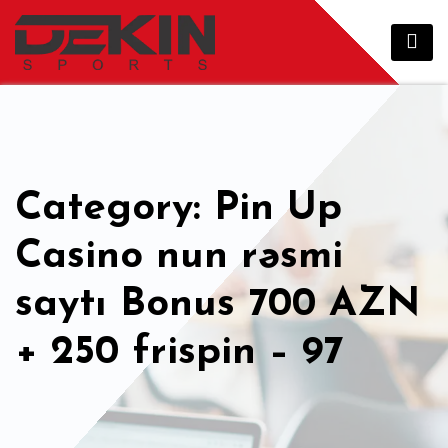
Category: Pin Up
Casino nun rəsmi
saytı Bonus 700 AZN
+ 250 frispin – 97