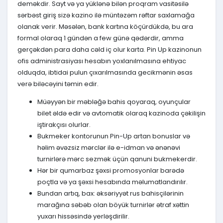
deməkdir. Sayt və ya yüklənə bilən proqram vasitəsilə
sərbəst giriş sizə kazino ilə müntəzəm rəftar saxlamağa
olanak verir. Məsələn, bank kartına köçürdükdə, bu ara
formal olaraq 1 gündən a few günə qədərdir, amma
gerçəkdən para daha cəld iç olur karta. Pin Up kazinonun
ofis administrasiyası hesabın yoxlanılmasına ehtiyac
olduqda, ibtidai pulun çıxarılmasında gecikmənin əsas
verə biləcəyini təmin edir.
Müəyyən bir məbləğə bahis qoyaraq, oyunçular
bilet əldə edir və avtomatik olaraq kazinoda çəkilişin
iştirakçısı olurlar.
Bukmeker kontorunun Pin-Up artan bonuslar və
həlim əvəzsiz mərclər ilə e-idman və ənənəvi
turnirlərə mərc sezmək üçün qanuni bukmekerdir.
Hər bir qumarbaz şəxsi promosyonlar barədə
poçtla və ya şəxsi hesabında məlumatlandırılır.
Bundan artıq, bax: əksəriyyət rus bahisçilərinin
marağına səbəb olan böyük turnirlər ətraf xəttin
yuxarı hissəsində yerləşdirilir.