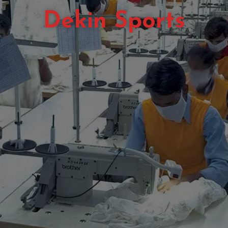
Dekin Sports