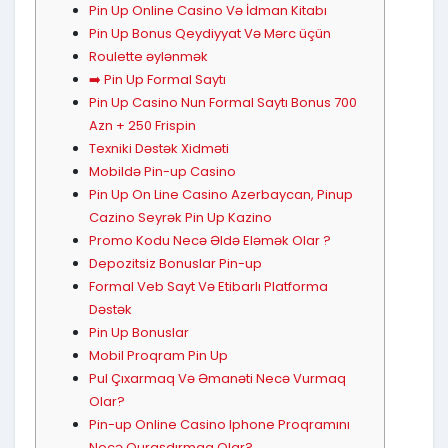
Pin Up Online Casino Və İdman Kitabı
Pin Up Bonus Qeydiyyat Və Mərc üçün
Roulette əylənmək
➡️ Pin Up Formal Saytı
Pin Up Casino Nun Formal Saytı Bonus 700
Azn + 250 Frispin
Texniki Dəstək Xidməti
Mobildə Pin-up Casino
Pin Up On Line Casino Azerbaycan, Pinup
Cazino Seyrək Pin Up Kazino
Promo Kodu Necə Əldə Eləmək Olar ?
Depozitsiz Bonuslar Pin-up
Formal Veb Sayt Və Etibarlı Platforma
Dəstək
Pin Up Bonuslar
Mobil Proqram Pin Up
Pul Çıxarmaq Və Əmanəti Necə Vurmaq
Olar?
Pin-up Online Casino Iphone Proqramını
Necə Quraşdırmaq Olar?