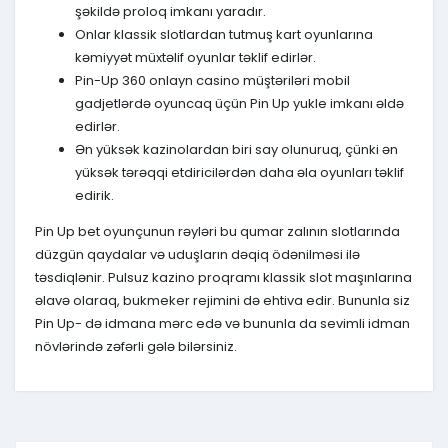
şəkildə proloq imkanı yaradır.
Onlar klassik slotlardan tutmuş kart oyunlarına
kəmiyyət müxtəlif oyunlar təklif edirlər.
Pin-Up 360 onlayn casino müştəriləri mobil
gadjetlərdə oyuncaq üçün Pin Up yukle imkanı əldə
edirlər.
Ən yüksək kazinolardan biri say olunuruq, çünki ən
yüksək tərəqqi etdiricilərdən daha əla oyunları təklif
edirik.
Pin Up bet oyunçunun rəyləri bu qumar zalının slotlarında
düzgün qaydalar və uduşların dəqiq ödənilməsi ilə
təsdiqlənir. Pulsuz kazino proqramı klassik slot maşınlarına
əlavə olaraq, bukmeker rejimini də ehtiva edir. Bununla siz
Pin Up- də idmana mərc edə və bununla da sevimli idman
növlərində zəfərli gələ bilərsiniz.